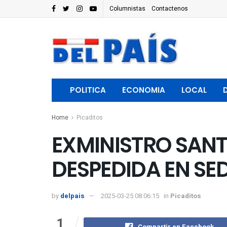
Columnistas
Contactenos
POLITICA
ECONOMIA
LOCAL
Home
Picaditos
EXMINISTRO SANT
DESPEDIDA EN SED
by
delpais
2025-03-25 08:06:15
in
Picaditos
1
Compartir en Facebook