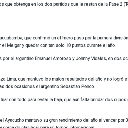
s que obtenga en los dos partidos que le restan de la Fase 2 (T
lacuabamba, que confirmó un efímero paso por la primera división 
r el Melgar y quedar con tan solo 18 puntos durante el año.
s por el argentino Emanuel Amoroso y Johnny Vidales, en dos ocas
nza Lima, que mantuvo los malos resultados del año y no logró 
 las dos ocasiones el argentino Sebastián Penco.
rar con todo para evitar la baja, que aún falta brindar dos cupos 
s, el Ayacucho mantuvo su gran rendimiento del año al vencer por
cerca de clasificar para un torneo internacional.