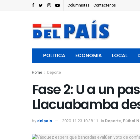
Columnistas
Contactenos
POLITICA
ECONOMIA
LOCAL
Home
Deporte
Fase 2: U a un paso
Llacuabamba de
by
delpais
2020-11-23 10:38:11
in
Deporte
,
Fútbol N