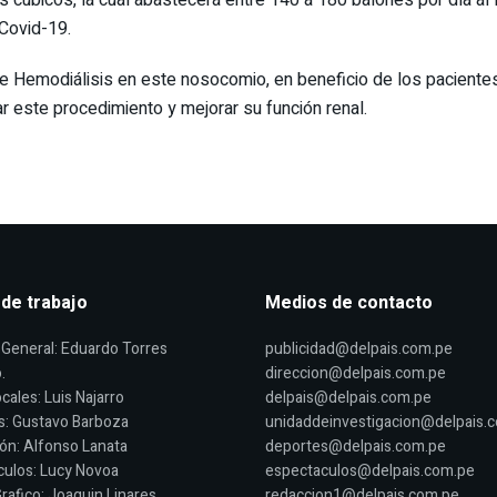
Covid-19.
e Hemodiálisis en este nosocomio, en beneficio de los pacientes 
ar este procedimiento y mejorar su función renal.
 de trabajo
Medios de contacto
General: Eduardo Torres
publicidad@delpais.com.pe
.
direccion@delpais.com.pe
cales: Luis Najarro
delpais@delpais.com.pe
s: Gustavo Barboza
unidaddeinvestigacion@delpais.
ón: Alfonso Lanata
deportes@delpais.com.pe
ulos: Lucy Novoa
espectaculos@delpais.com.pe
rafico: Joaquin Linares
redaccion1@delpais.com.pe