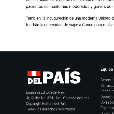
pacientes con síntomas moderados y graves del 
También, la inauguración de una moderna Unidad d
tendrán la necesidad de viajar a Cusco para realiz
Equipo
Gerente 
Carrasco
Editor Lo
Empresa Editora del País
Deporte
Jr, Quilca No. 324 - Urb. Cercado de Lima.
Correcci
Copyright Editora del País
Espectac
Todos los derechos reservados
Diseño G