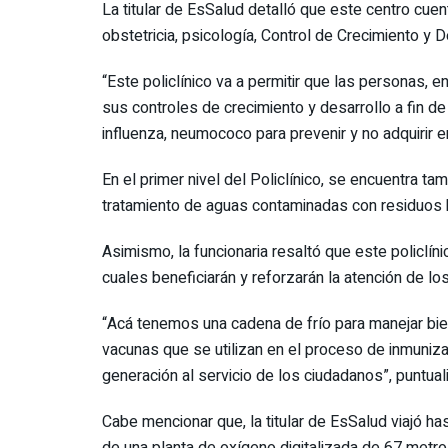
La titular de EsSalud detalló que este centro cuen
obstetricia, psicología, Control de Crecimiento y D
“Este policlínico va a permitir que las personas,
sus controles de crecimiento y desarrollo a fin 
influenza, neumococo para prevenir y no adquirir e
En el primer nivel del Policlínico, se encuentra 
tratamiento de aguas contaminadas con residuos 
Asimismo, la funcionaria resaltó que este policlín
cuales beneficiarán y reforzarán la atención de l
“Acá tenemos una cadena de frío para manejar bien
vacunas que se utilizan en el proceso de inmuniza
generación al servicio de los ciudadanos”, puntual
Cabe mencionar que, la titular de EsSalud viajó h
de una planta de oxígeno digitalizada de 67 metro