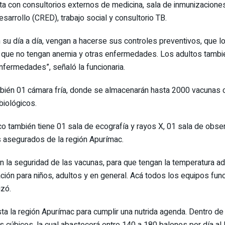
ta con consultorios externos de medicina, sala de inmunizaciones, s
esarrollo (CRED), trabajo social y consultorio TB.
 en su día a día, vengan a hacerse sus controles preventivos, que
de que no tengan anemia y otras enfermedades. Los adultos tambi
nfermedades”, señaló la funcionaria.
también 01 cámara fría, donde se almacenarán hasta 2000 vacunas 
biológicos.
ico también tiene 01 sala de ecografía y rayos X, 01 sala de obser
os asegurados de la región Apurímac.
 la seguridad de las vacunas, para que tengan la temperatura ade
ción para niños, adultos y en general. Acá todos los equipos func
izó.
asta la región Apurímac para cumplir una nutrida agenda. Dentro d
s cúbicos, la cual abastecerá entre 140 a 180 balones por día al