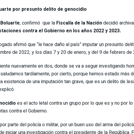
luarte por presunto delito de genocidio
 Boluarte
, confirmó que la
Fiscalía de la Nación
decidió archiva
staciones contra el Gobierno en los años 2022 y 2023.
ogado afirmó que “le hace daño al país” imputar un presunto deli
embre de 2022, y los días 7 y 20 de enero, y del 9 de febrero de
diente nuevamente en dos, donde se va a seguir investigando homic
 saludamos tardíamente, por cierto, porque hemos estado más de
a existencia de una imputación tan grave, que es un delito de le
explicó.
enocidio
es el acto letal contra un grupo por lo que es y no por lo
ntas contra el Gobierno.
 parte del policía o militar, por un buen uso del arma del policía o
e iniciar una investigación contra el presidente de la República. 