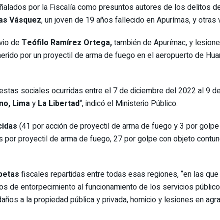
ñalados por la Fiscalía como presuntos autores de los delitos de 
jas Vásquez
, un joven de 19 años fallecido en Apurímas, y otras 
vio de
Teófilo Ramírez Ortega,
también de Apurímac, y lesion
herido por un proyectil de arma de fuego en el aeropuerto de H
estas sociales ocurridas entre el 7 de diciembre del 2022 al 9 d
uno, Lima
y
La Libertad
“, indicó el Ministerio Público.
cidas
(41 por acción de proyectil de arma de fuego y 3 por golp
s por proyectil de arma de fuego, 27 por golpe con objeto contun
petas
fiscales repartidas entre todas esas regiones, “en las qu
os de entorpecimiento al funcionamiento de los servicios públic
s, daños a la propiedad pública y privada, homicio y lesiones en a