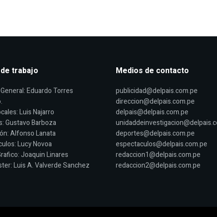
 de trabajo
Medios de contacto
General: Eduardo Torres
publicidad@delpais.com.pe
.
direccion@delpais.com.pe
cales: Luis Najarro
delpais@delpais.com.pe
s: Gustavo Barboza
unidaddeinvestigacion@delpais.
ón: Alfonso Lanata
deportes@delpais.com.pe
ulos: Lucy Novoa
espectaculos@delpais.com.pe
rafico: Joaquin Linares
redaccion1@delpais.com.pe
er: Luis A. Valverde Sanchez
redaccion2@delpais.com.pe