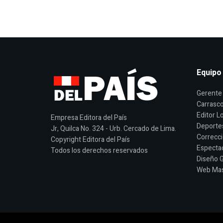
Equipo
Gerente 
Carrasco
Editor Lo
Empresa Editora del País
Deporte
Jr, Quilca No. 324 - Urb. Cercado de Lima.
Correcci
Copyright Editora del País
Espectac
Todos los derechos reservados
Diseño G
Web Mast