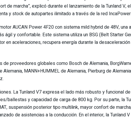
nfort de marcha”, explicó durante el lanzamiento de la Tunland V
enta y stock de autopartes ilimitado a través de la red IncaPower 
l motor AUCAN Power 4F20 con sistema mild hybrid de 48V, una ar
ás ágil y confortable. Este sistema utiliza un BSG (Belt Starter 
or en aceleraciones, recupera energía durante la desaceleración
 de proveedores globales como Bosch de Alemania, BorgWarner
 de Alemania, MANN+HUMMEL de Alemania, Pierburg de Alemania y
z.
siones. La Tunland V7 expresa el lado más robusto y funcional de
les/ballestas y capacidad de carga de 800 kg. Por su parte, la T
AT, suspensión posterior tipo multilink, mayor confort de marcha,
zado de asistencias a la conducción. En el interior, la Tunland V