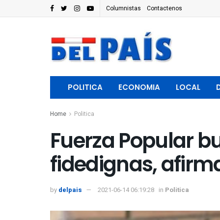
Columnistas
Contactenos
POLITICA
ECONOMIA
LOCAL
Home
Politica
Fuerza Popular bu
fidedignas, afirm
by
delpais
2021-06-14 06:19:28
in
Politica