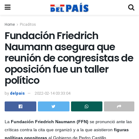
Home
Picaditos
Fundación Friedrich
Naumann asegura que
reunión de congresistas de
oposición fue un taller
político
by
delpais
2022-02-14 03:33:04
La
Fundación Friedrich Naumann (FFN)
se pronunció ante las
críticas contra la cita que organizó y a la que asistieron
figuras
políticas opositoras
al Gobierno de
Pedro Castillo
.