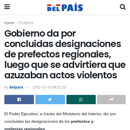
Home
Picaditos
Gobierno da por
concluidas designaciones
de prefectos regionales,
luego que se advirtiera que
azuzaban actos violentos
by
delpais
2022-12-16 08:22:50
El
Poder Ejecutivo
, a través del
Ministerio del Interior
, dio por
concluidas las designaciones de los
prefectos y
prefectas
regionales
.