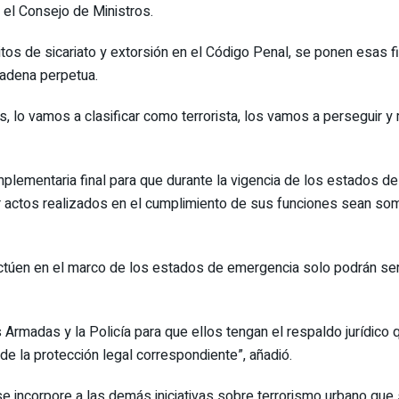
 el Consejo de Ministros.
elitos de sicariato y extorsión en el Código Penal, se ponen esas 
cadena perpetua.
 lo vamos a clasificar como terrorista, los vamos a perseguir y m
plementaria final para que durante la vigencia de los estados d
ctos realizados en el cumplimiento de sus funciones sean someti
ctúen en el marco de los estados de emergencia solo podrán ser
rmadas y la Policía para que ellos tengan el respaldo jurídico q
de la protección legal correspondiente”, añadió.
 se incorpore a las demás iniciativas sobre terrorismo urbano qu