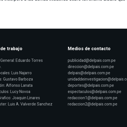
 de trabajo
Medios de contacto
General: Eduardo Torres
publicidad@delpais.com.pe
.
direccion@delpais.com.pe
cales: Luis Najarro
delpais@delpais.com.pe
s: Gustavo Barboza
unidaddeinvestigacion@delpais.
ón: Alfonso Lanata
deportes@delpais.com.pe
ulos: Lucy Novoa
espectaculos@delpais.com.pe
rafico: Joaquin Linares
redaccion1@delpais.com.pe
er: Luis A. Valverde Sanchez
redaccion2@delpais.com.pe