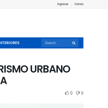
Ingresar
Correo
NTERIORES
ORISMO URBANO
UA
0
0