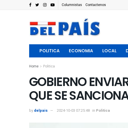
Columnistas
Contactenos
POLITICA
ECONOMIA
LOCAL
Home
Politica
GOBIERNO ENVIA
QUE SE SANCION
by
delpais
2024-10-03 07:25:48
in
Politica