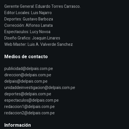
Gerente General: Eduardo Torres Carrasco.
Editor Locales: Luis Najarro
Deportes: Gustavo Barboza
Corrección: Alfonso Lanata
Espectaculos: Lucy Novoa
Diseño Grafico: Joaquin Linares
Web Master: Luis A. Valverde Sanchez
Medios de contacto
publicidad@delpais.com.pe
direccion@delpais.com.pe
delpais@delpais.com.pe
unidaddeinvestigacion@delpais.com.pe
deportes@delpais.com.pe
espectaculos@delpais.com.pe
redaccion1@delpais.com.pe
redaccion2@delpais.com.pe
Información