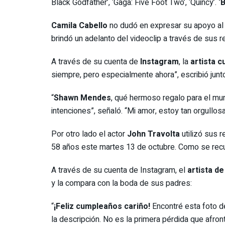
Black Godfather’, ‘Gaga: Five Foot Two’, ‘Quincy’.
‘
Camila Cabello
no dudó en expresar su apoyo al
brindó un adelanto del videoclip a través de sus r
A través de su cuenta de
Instagram
, la
artista 
siempre, pero especialmente ahora”, escribió junto
“
Shawn Mendes
, qué hermoso regalo para el mun
intenciones”, señaló. “Mi amor, estoy tan orgullo
Por otro lado el actor
John Travolta
utilizó sus 
58 años este martes 13 de octubre. Como se recuer
A través de su cuenta de Instagram, el
artista d
y la compara con la boda de sus padres:
“
¡Feliz cumpleaños cariño!
Encontré esta foto de
la descripción. No es la primera pérdida que afronta