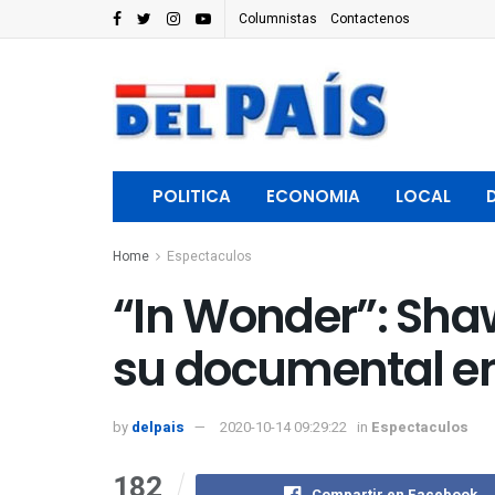
Columnistas
Contactenos
POLITICA
ECONOMIA
LOCAL
Home
Espectaculos
“In Wonder”: Sha
su documental en 
by
delpais
2020-10-14 09:29:22
in
Espectaculos
182
Compartir en Facebook