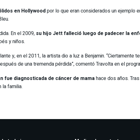
ólidos en Hollywood
por lo que eran considerados un ejemplo en 
Bleu.
rdida. En el 2009,
su hijo Jett falleció luego de padecer la 
bés y niños.
delante y, en el 2011, la artista dio a luz a Benjamin. “Ciertament
spués de una tremenda pérdida”, comentó Travolta en el progr
on fue diagnosticada de cáncer de mama
hace dos años. Tras l
 la familia.