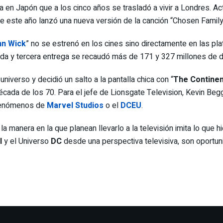
 en Japón que a los cinco años se trasladó a vivir a Londres. A
e este año lanzó una nueva versión de la canción “Chosen Family
hn Wick
” no se estrenó en los cines sino directamente en las pla
nda y tercera entrega se recaudó más de 171 y 327 millones de d
niverso y decidió un salto a la pantalla chica con “
The Continen
écada de los 70. Para el jefe de Lionsgate Television, Kevin Beggs
 fenómenos de
Marvel Studios
o el
DCEU
.
la manera en la que planean llevarlo a la televisión imita lo que 
l
y el Universo
DC
desde una perspectiva televisiva, son oportuni