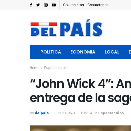
Columnistas
Contactenos
POLITICA
ECONOMIA
LOCAL
Home
Espectaculos
“John Wick 4”: An
entrega de la sa
by
delpais
2021-05-31 13:06:14
in
Espectaculos