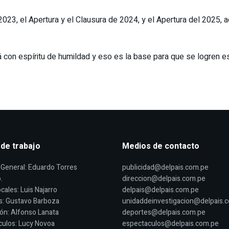
e 2023, el Apertura y el Clausura de 2024, y el Apertura del 202
 con espíritu de humildad y eso es la base para que se logren es
 de trabajo
Medios de contacto
General: Eduardo Torres
publicidad@delpais.com.pe
.
direccion@delpais.com.pe
cales: Luis Najarro
delpais@delpais.com.pe
s: Gustavo Barboza
unidaddeinvestigacion@delpais.
ón: Alfonso Lanata
deportes@delpais.com.pe
ulos: Lucy Novoa
espectaculos@delpais.com.pe