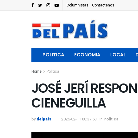
Columnistas
Contactenos
POLITICA
ECONOMIA
LOCAL
Home
Politica
JOSÉ JERÍ RESPO
CIENEGUILLA
by
delpais
2026-02-11 08:37:53
in
Politica