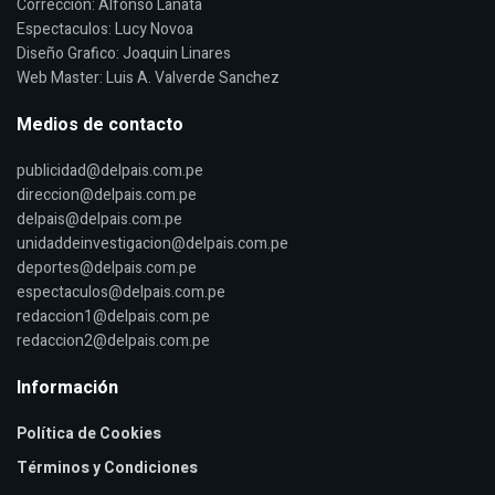
Corrección: Alfonso Lanata
Espectaculos: Lucy Novoa
Diseño Grafico: Joaquin Linares
Web Master: Luis A. Valverde Sanchez
Medios de contacto
publicidad@delpais.com.pe
direccion@delpais.com.pe
delpais@delpais.com.pe
unidaddeinvestigacion@delpais.com.pe
deportes@delpais.com.pe
espectaculos@delpais.com.pe
redaccion1@delpais.com.pe
redaccion2@delpais.com.pe
Información
Política de Cookies
Términos y Condiciones