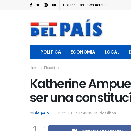
Columnistas
Contactenos
POLITICA
ECONOMIA
LOCAL
Home
Picaditos
Katherine Ampuero
ser una constituc
by
delpais
2022-10-17 07:46:05
in
Picaditos
1
Compartir en Facebook