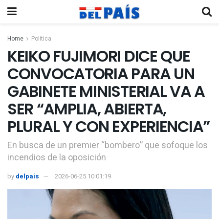
Home
Politica
KEIKO FUJIMORI DICE QUE
CONVOCATORIA PARA UN
GABINETE MINISTERIAL VA A
SER “AMPLIA, ABIERTA,
PLURAL Y CON EXPERIENCIA”
En busca de un premier “bombero” que sofoque los
incendios de la oposición
by
delpais
2026-06-25 10:01:19