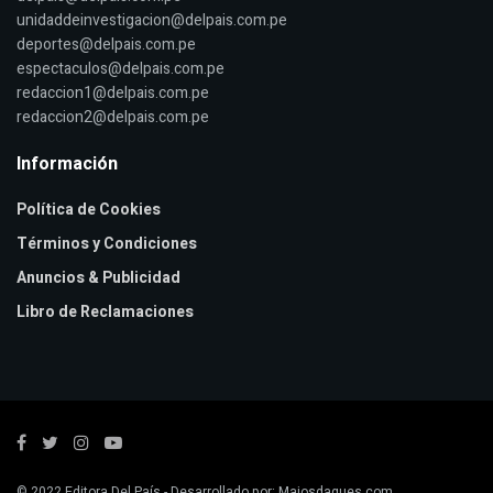
unidaddeinvestigacion@delpais.com.pe
deportes@delpais.com.pe
espectaculos@delpais.com.pe
redaccion1@delpais.com.pe
redaccion2@delpais.com.pe
Información
Política de Cookies
Términos y Condiciones
Anuncios & Publicidad
Libro de Reclamaciones
© 2022
Editora Del País
- Desarrollado por:
Majosdagues.com
.