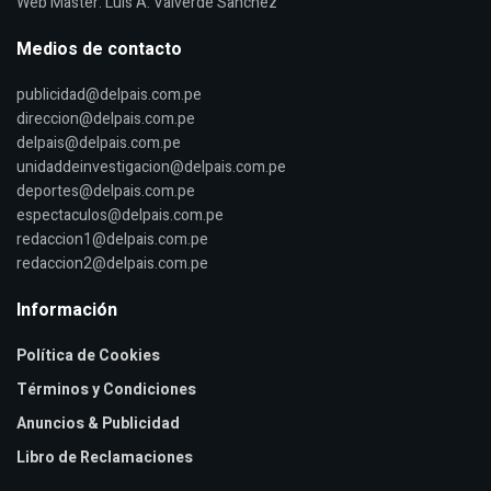
Web Master: Luis A. Valverde Sanchez
Medios de contacto
publicidad@delpais.com.pe
direccion@delpais.com.pe
delpais@delpais.com.pe
unidaddeinvestigacion@delpais.com.pe
deportes@delpais.com.pe
espectaculos@delpais.com.pe
redaccion1@delpais.com.pe
redaccion2@delpais.com.pe
Información
Política de Cookies
Términos y Condiciones
Anuncios & Publicidad
Libro de Reclamaciones