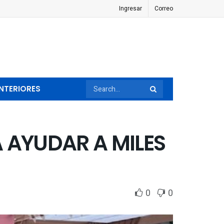
Ingresar
Correo
NTERIORES
 AYUDAR A MILES
0
0