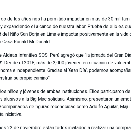
largo de los años nos ha permitido impactar en más de 30 mil fami
 y expandiendo el alcance de nuestra labor. Prueba de ello es q
d del Niño San Borja en Lima e impactar positivamente en la vida
ión Casa Ronald McDonald.
de Aldeas Infantiles SOS, Perú agregó que “la jornada del Gran D
!’. Desde el 2018, más de 2,000 jóvenes en situación de vulnerab
tónoma e independiente. Gracias al ‘Gran Día’, podemos acompañar
nstruir su propio camino”.
 los niños y jóvenes de ambas instituciones. Ellos participaron de
s alusivos a la Big Mac solidaria. Asimismo, presentaron un emo
s acompañados de figuras reconocidas como Adolfo Aguilar, Maju Ma
iniciativa.
nes 22 de noviembre están todos invitados a realizar una compra