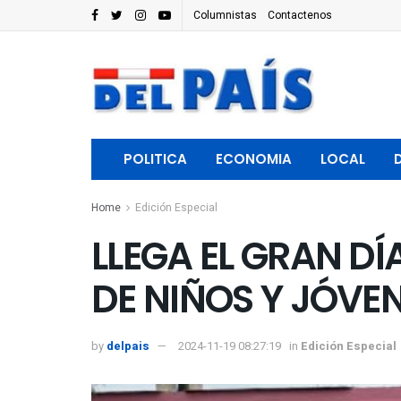
Columnistas
Contactenos
POLITICA
ECONOMIA
LOCAL
Home
Edición Especial
LLEGA EL GRAN D
DE NIÑOS Y JÓVE
by
delpais
2024-11-19 08:27:19
in
Edición Especial