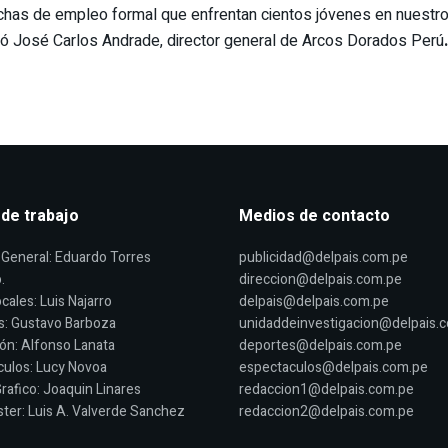
has de empleo formal que enfrentan cientos jóvenes en nuestro pa
só José Carlos Andrade, director general de Arcos Dorados Perú
.
 de trabajo
Medios de contacto
General: Eduardo Torres
publicidad@delpais.com.pe
.
direccion@delpais.com.pe
cales: Luis Najarro
delpais@delpais.com.pe
s: Gustavo Barboza
unidaddeinvestigacion@delpais.
ón: Alfonso Lanata
deportes@delpais.com.pe
ulos: Lucy Novoa
espectaculos@delpais.com.pe
rafico: Joaquin Linares
redaccion1@delpais.com.pe
er: Luis A. Valverde Sanchez
redaccion2@delpais.com.pe