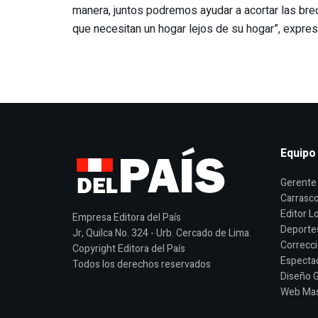
manera, juntos podremos ayudar a acortar las brec
que necesitan un hogar lejos de su hogar”, expre
Equipo
Gerente 
Carrasco
Editor Lo
Empresa Editora del País
Deporte
Jr, Quilca No. 324 - Urb. Cercado de Lima.
Correcci
Copyright Editora del País
Espectac
Todos los derechos reservados
Diseño G
Web Mast