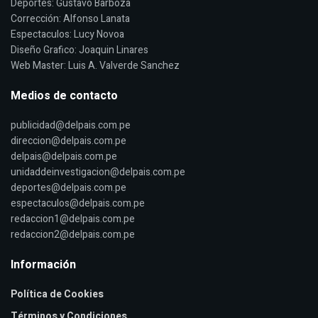
Deportes: Gustavo Barboza
Corrección: Alfonso Lanata
Espectaculos: Lucy Novoa
Diseño Grafico: Joaquin Linares
Web Master: Luis A. Valverde Sanchez
Medios de contacto
publicidad@delpais.com.pe
direccion@delpais.com.pe
delpais@delpais.com.pe
unidaddeinvestigacion@delpais.com.pe
deportes@delpais.com.pe
espectaculos@delpais.com.pe
redaccion1@delpais.com.pe
redaccion2@delpais.com.pe
Información
Política de Cookies
Términos y Condiciones