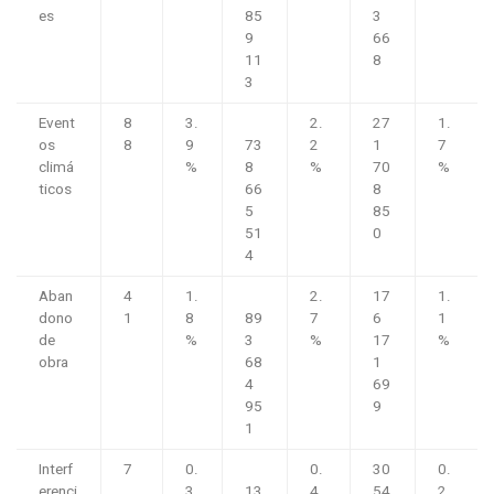
es
85
3
9
66
11
8
3
Event
8
3.
2.
27
1.
os
8
9
73
2
1
7
climá
%
8
%
70
%
ticos
66
8
5
85
51
0
4
Aban
4
1.
2.
17
1.
dono
1
8
89
7
6
1
de
%
3
%
17
%
obra
68
1
4
69
95
9
1
Interf
7
0.
0.
30
0.
erenci
3
13
4
54
2