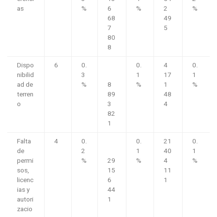
as
%
6
%
2
%
68
49
7
5
80
8
Dispo
6
0.
0.
4
0.
nibilid
3
1
17
1
ad de
%
8
%
1
%
terren
89
48
o
3
4
82
1
Falta
4
0.
0.
21
0.
de
2
1
40
1
permi
%
29
%
4
%
sos,
15
11
licenc
6
1
ias y
44
autori
1
zacio