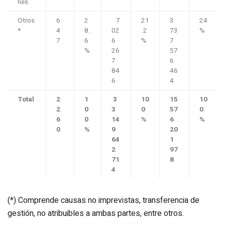
nes
Otros
6
2
7
21
3
24
*
4
8.
02
.2
73
%
7
6
6
%
7
%
26
57
7
6
84
46
6
4
Total
2
1
3
10
15
10
2
0
3
0
57
0
6
0
14
%
6
%
0
%
9
20
64
1
2
97
71
8
4
(*) Comprende causas no imprevistas, transferencia de
gestión, no atribuibles a ambas partes, entre otros.