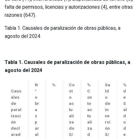
falta de permisos, licencias y autorizaciones (4), entre otras
razones (647).
Tabla 1. Causales de paralización de obras públicas, a
agosto del 2024
Tabla 1. Causales de paralización de obras públicas, a
agosto del 2024
N
%
Co
%
Sa
%
Caus
°
st
C
ld
d
ales
o
o
os
o
e
de
br
ac
to
de
S
paral
a
tu
ac
in
al
izaci
s
ali
tu
ve
d
ón
p
za
ali
rsi
o
decl
ar
do
za
ón
d
arad
al
S/
d
S/
e