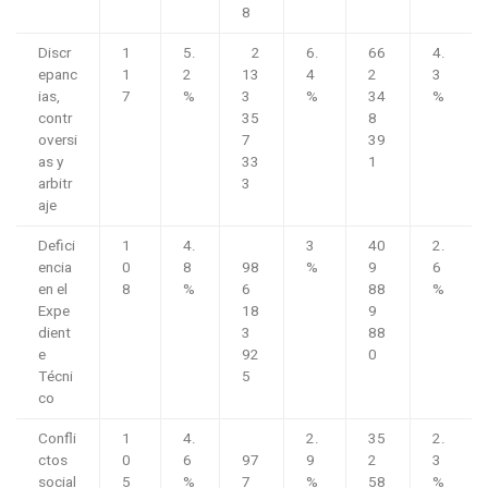
8
Discr
1
5.
2
6.
66
4.
epanc
1
2
13
4
2
3
ias,
7
%
3
%
34
%
contr
35
8
oversi
7
39
as y
33
1
arbitr
3
aje
Defici
1
4.
3
40
2.
encia
0
8
98
%
9
6
en el
8
%
6
88
%
Expe
18
9
dient
3
88
e
92
0
Técni
5
co
Confli
1
4.
2.
35
2.
ctos
0
6
97
9
2
3
social
5
%
7
%
58
%