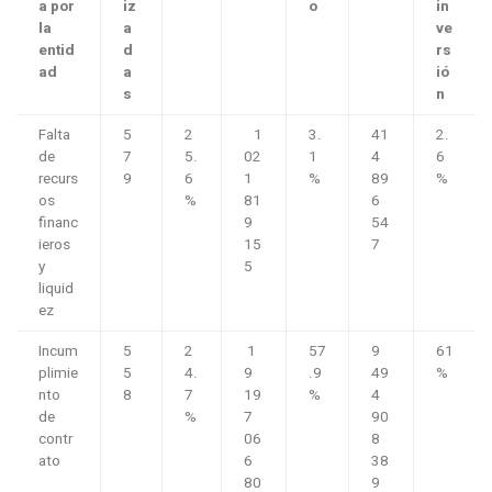
a por
iz
o
in
la
a
ve
entid
d
rs
ad
a
ió
s
n
Falta
5
2
1
3.
41
2.
de
7
5.
02
1
4
6
recurs
9
6
1
%
89
%
os
%
81
6
financ
9
54
ieros
15
7
y
5
liquid
ez
Incum
5
2
1
57
9
61
plimie
5
4.
9
.9
49
%
nto
8
7
19
%
4
de
%
7
90
contr
06
8
ato
6
38
80
9