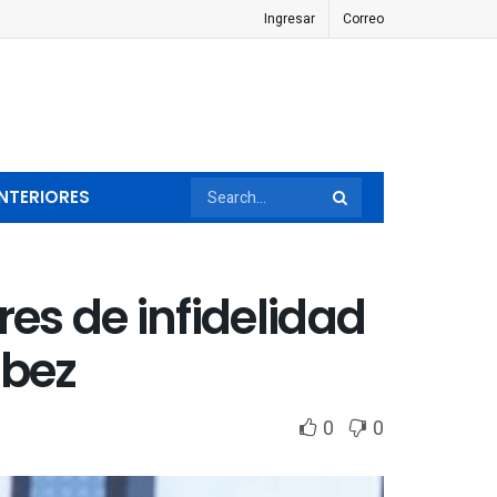
Ingresar
Correo
NTERIORES
s de infidelidad
rbez
0
0