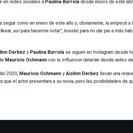
ir en redes sociales a
Paulina Burrola
desde inicios de este año
seguir como en enero de este año y, obviamente, la empecé a like
ikear, así para hacerme notar”, insistió para no dar pie a más h
linn Derbez
y
Paulina Burrola
se siguen en Instagram desde h
 de
Mauricio Ochmann
con la
influencer
datarían desde antes de 
del 2020,
Mauricio Ochmann
y
Aislinn Derbez
llevan una rela
ta que el actor presentara a su novia, pero las posibilidades d