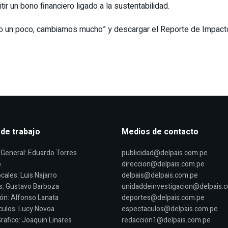
ir un bono financiero ligado a la sustentabilidad.
 un poco, cambiamos mucho” y descargar el Reporte de Impacto S
 de trabajo
Medios de contacto
General: Eduardo Torres
publicidad@delpais.com.pe
.
direccion@delpais.com.pe
cales: Luis Najarro
delpais@delpais.com.pe
s: Gustavo Barboza
unidaddeinvestigacion@delpais.
ón: Alfonso Lanata
deportes@delpais.com.pe
ulos: Lucy Novoa
espectaculos@delpais.com.pe
rafico: Joaquin Linares
redaccion1@delpais.com.pe