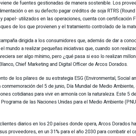
proviene de fuentes gestionadas de manera sostenible. Los prove
alimentación o en su defecto pagar créditos de soja RTRS (Roun
 papel- utilizados en las operaciones, cuenta con certificación F
ues de los que provienen y el tratamiento controlado de la mate
mpaña dirigida a los consumidores que, además de dar a conoce
 el mundo a realizar pequeñas iniciativas que, cuando son realiza
pareciera ser algo mínimo, pero ¿qué pasa si eso lo realizan mi
 Blanco, Chief Marketing and Digital Officer de Arcos Dorados.
miento de los pilares de su estrategia ESG (Environmental, Social 
 la conmemoración del 5 de junio, Día Mundial de Medio Ambiente
ones cotidianas para vivir en armonía con la naturaleza. Este 5 d
el Programa de las Naciones Unidas para el Medio Ambiente (PNU
 clientes diarios en los 20 países donde opera, Arcos Dorados h
sus proveedores, en un 31% para el año 2030 para combatir el cam