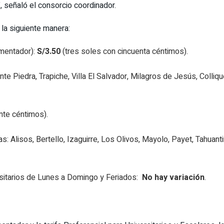
, señaló el consorcio coordinador.
 la siguiente manera:
imentador):
S/3.50
(tres soles con cincuenta céntimos).
te Piedra, Trapiche, Villa El Salvador, Milagros de Jesús, Colli
nte céntimos).
as: Alisos, Bertello, Izaguirre, Los Olivos, Mayolo, Payet, Tahuan
rsitarios de Lunes a Domingo y Feriados:
No hay variación
.