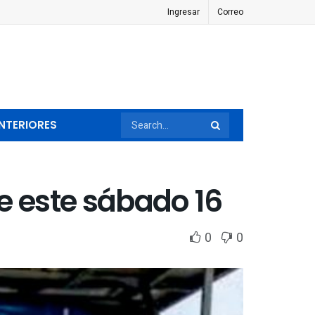
Ingresar
Correo
NTERIORES
e este sábado 16
0
0