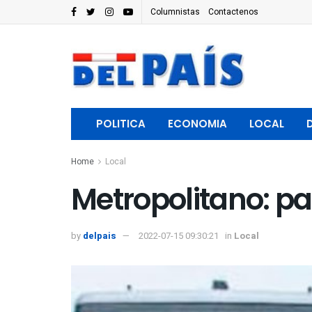
Columnistas
Contactenos
POLITICA
ECONOMIA
LOCAL
Home
Local
Metropolitano: pa
by
delpais
2022-07-15 09:30:21
in
Local