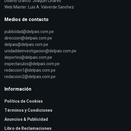
Diseño Grafico: Joaquin Linares
Web Master: Luis A. Valverde Sanchez
Medios de contacto
publicidad@delpais.com.pe
direccion@delpais.com.pe
delpais@delpais.com.pe
unidaddeinvestigacion@delpais.com.pe
deportes@delpais.com.pe
espectaculos@delpais.com.pe
redaccion1@delpais.com.pe
redaccion2@delpais.com.pe
Información
Política de Cookies
Términos y Condiciones
Anuncios & Publicidad
Libro de Reclamaciones