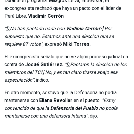
Durante el programa ‘Milagros Leiva, Entrevista’, el
excongresista rechazó que haya un pacto con el líder de
Perú Libre,
Vladimir Cerrón
.
“[¿No han pactado nada con
Vladimir Cerrón
?] Por
supuesto que no. Estamos ante una elección que se
requiere 87 votos”,
expresó
Miki Torres.
El excongresista señaló que no ve algún proceso judicial en
contra de
Josué Gutiérrez.
“[¿Pactaron la elección de los
miembros del TC?] No, y es tan claro tirarse abajo esa
especulación”,
indicó.
En otro momento, sostuvo que la Defensoría no podía
mantenerse con
Eliana Revollar
en el puesto.
“Estoy
convencido de que la
Defensoría del Pueblo
no podía
mantenerse con una defensora interna”,
dijo.