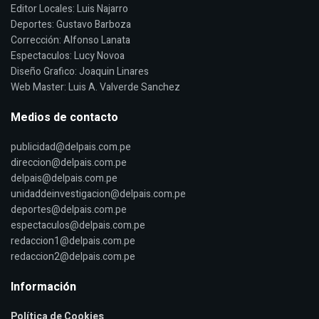
Editor Locales: Luis Najarro
Deportes: Gustavo Barboza
Corrección: Alfonso Lanata
Espectaculos: Lucy Novoa
Diseño Grafico: Joaquin Linares
Web Master: Luis A. Valverde Sanchez
Medios de contacto
publicidad@delpais.com.pe
direccion@delpais.com.pe
delpais@delpais.com.pe
unidaddeinvestigacion@delpais.com.pe
deportes@delpais.com.pe
espectaculos@delpais.com.pe
redaccion1@delpais.com.pe
redaccion2@delpais.com.pe
Información
Política de Cookies