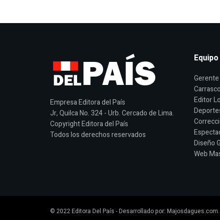
Equipo
Gerente 
Carrasco
Editor Lo
Empresa Editora del País
Deporte
Jr, Quilca No. 324 - Urb. Cercado de Lima.
Correcci
Copyright Editora del País
Espectac
Todos los derechos reservados
Diseño G
Web Mast
© 2022
Editora Del País
- Desarrollado por:
Majosdagues.com
.