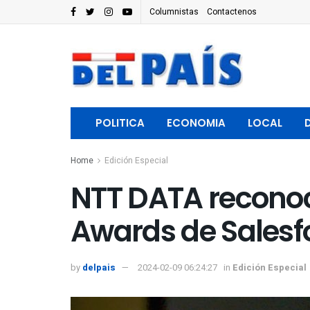
Columnistas
Contactenos
POLITICA
ECONOMIA
LOCAL
Home
Edición Especial
NTT DATA reconoc
Awards de Salesf
by
delpais
2024-02-09 06:24:27
in
Edición Especial