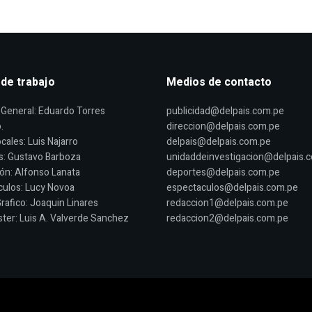
 de trabajo
Medios de contacto
General: Eduardo Torres
publicidad@delpais.com.pe
.
direccion@delpais.com.pe
cales: Luis Najarro
delpais@delpais.com.pe
s: Gustavo Barboza
unidaddeinvestigacion@delpais.
ón: Alfonso Lanata
deportes@delpais.com.pe
ulos: Lucy Novoa
espectaculos@delpais.com.pe
rafico: Joaquin Linares
redaccion1@delpais.com.pe
er: Luis A. Valverde Sanchez
redaccion2@delpais.com.pe