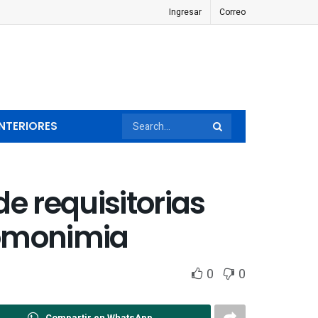
Ingresar
Correo
NTERIORES
e requisitorias
homonimia
0
0
Compartir en WhatsApp