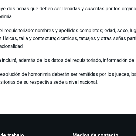
luye dos fichas que deben ser llenadas y suscritas por los órganos
nimia.
el requisitoriado: nombres y apellidos completos; edad, sexo, lu
s físicas, talla y contextura; cicatrices, tatuajes y otras señas p
acionalidad.
a incluirá, además de los datos del requisitoriado, información d
 resolución de homonimia deberán ser remitidas por los jueces, b
isitorias de su respectiva sede a nivel nacional.
 de trabajo
Medios de contacto