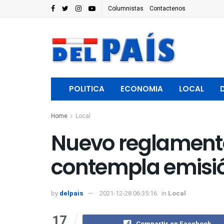
Columnistas
Contactenos
POLITICA
ECONOMIA
LOCAL
Home
Local
Nuevo reglamento 
contempla emisió
by
delpais
2021-12-28 06:35:16
in
Local
17
Compartir en Facebook