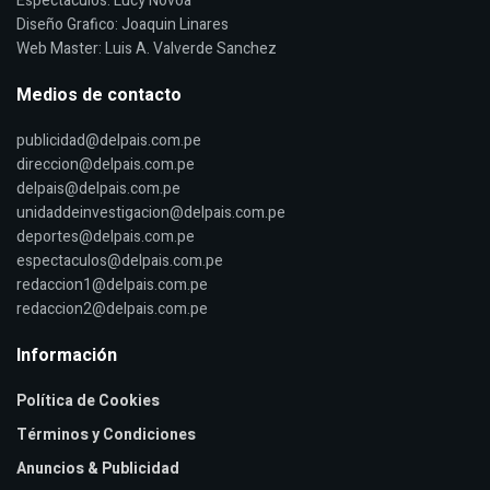
Espectaculos: Lucy Novoa
Diseño Grafico: Joaquin Linares
Web Master: Luis A. Valverde Sanchez
Medios de contacto
publicidad@delpais.com.pe
direccion@delpais.com.pe
delpais@delpais.com.pe
unidaddeinvestigacion@delpais.com.pe
deportes@delpais.com.pe
espectaculos@delpais.com.pe
redaccion1@delpais.com.pe
redaccion2@delpais.com.pe
Información
Política de Cookies
Términos y Condiciones
Anuncios & Publicidad