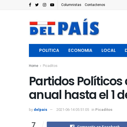
Columnistas
Contactenos
POLITICA
ECONOMIA
LOCAL
Home
Picaditos
Partidos Político
anual hasta el 1 de
by
delpais
2021-06-14 05:51:05
in
Picaditos
7
Compartir en Facebook