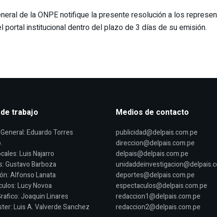
neral de la ONPE notifique la presente resolución a los represe
l portal institucional dentro del plazo de 3 días de su emisión.
 de trabajo
Medios de contacto
General: Eduardo Torres
publicidad@delpais.com.pe
.
direccion@delpais.com.pe
cales: Luis Najarro
delpais@delpais.com.pe
s: Gustavo Barboza
unidaddeinvestigacion@delpais.
ón: Alfonso Lanata
deportes@delpais.com.pe
ulos: Lucy Novoa
espectaculos@delpais.com.pe
rafico: Joaquin Linares
redaccion1@delpais.com.pe
er: Luis A. Valverde Sanchez
redaccion2@delpais.com.pe