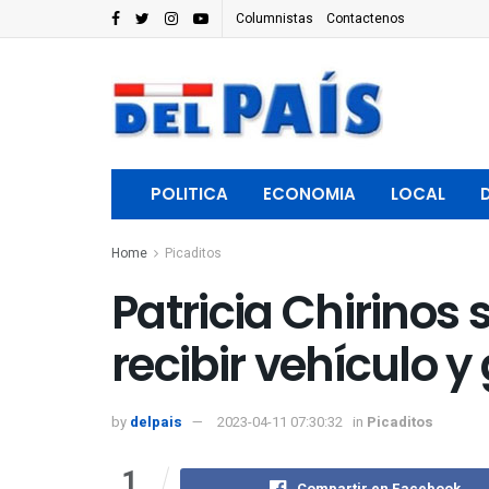
Columnistas
Contactenos
POLITICA
ECONOMIA
LOCAL
Home
Picaditos
Patricia Chirinos 
recibir vehículo y
by
delpais
2023-04-11 07:30:32
in
Picaditos
1
Compartir en Facebook