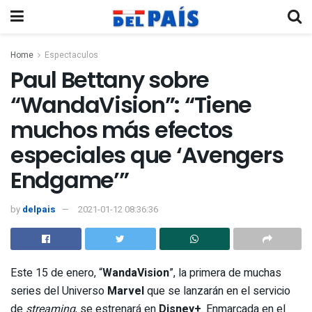
Home
Espectaculos
Paul Bettany sobre
“WandaVision”: “Tiene
muchos más efectos
especiales que ‘Avengers
Endgame’”
by
delpais
2021-01-12 08:36:36
Este 15 de enero, “
WandaVision
”, la primera de muchas
series del Universo
Marvel
que se lanzarán en el servicio
de
streaming
, se estrenará en
Disney+
. Enmarcada en el