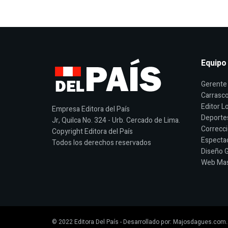
Equipo
Gerente 
Carrasco
Editor Lo
Empresa Editora del País
Deporte
Jr, Quilca No. 324 - Urb. Cercado de Lima.
Correcci
Copyright Editora del País
Espectac
Todos los derechos reservados
Diseño G
Web Mast
© 2022
Editora Del País
- Desarrollado por:
Majosdagues.com
.