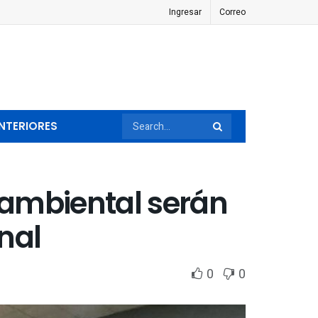
Ingresar
Correo
NTERIORES
oambiental serán
nal
0
0