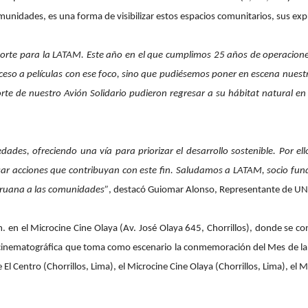
munidades, es una forma de visibilizar estos espacios comunitarios, sus exp
norte para la LATAM. Este año en el que cumplimos 25 años de operacione
acceso a películas con ese foco, sino que pudiésemos poner en escena nue
aporte de nuestro Avión Solidario pudieron regresar a su hábitat natural
edades, ofreciendo una vía para priorizar el desarrollo sostenible. Por
ar acciones que contribuyan con este fin. Saludamos a LATAM, socio funda
peruana a las comunidades”
, destacó Guiomar Alonso, Representante de U
 m. en el Microcine Cine Olaya (Av. José Olaya 645, Chorrillos), donde se c
inematográfica que toma como escenario la conmemoración del Mes de la Tie
El Centro (Chorrillos, Lima), el Microcine Cine Olaya (Chorrillos, Lima), el 