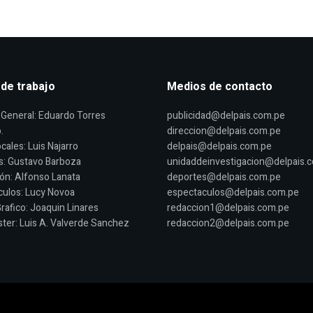
 de trabajo
Medios de contacto
General: Eduardo Torres
publicidad@delpais.com.pe
.
direccion@delpais.com.pe
cales: Luis Najarro
delpais@delpais.com.pe
s: Gustavo Barboza
unidaddeinvestigacion@delpais.
ón: Alfonso Lanata
deportes@delpais.com.pe
ulos: Lucy Novoa
espectaculos@delpais.com.pe
rafico: Joaquin Linares
redaccion1@delpais.com.pe
er: Luis A. Valverde Sanchez
redaccion2@delpais.com.pe