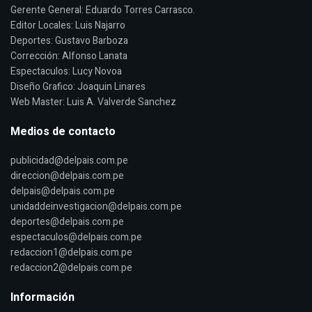
Gerente General: Eduardo Torres Carrasco.
Editor Locales: Luis Najarro
Deportes: Gustavo Barboza
Corrección: Alfonso Lanata
Espectaculos: Lucy Novoa
Diseño Grafico: Joaquin Linares
Web Master: Luis A. Valverde Sanchez
Medios de contacto
publicidad@delpais.com.pe
direccion@delpais.com.pe
delpais@delpais.com.pe
unidaddeinvestigacion@delpais.com.pe
deportes@delpais.com.pe
espectaculos@delpais.com.pe
redaccion1@delpais.com.pe
redaccion2@delpais.com.pe
Información