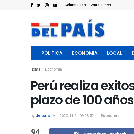
Columnistas
Contactenos
POLITICA
ECONOMIA
LOCAL
Home
Economia
Perú realiza exit
plazo de 100 años
by
delpais
2020-11-24 09:23:52
in
Economia
94
Compartir en Facebook