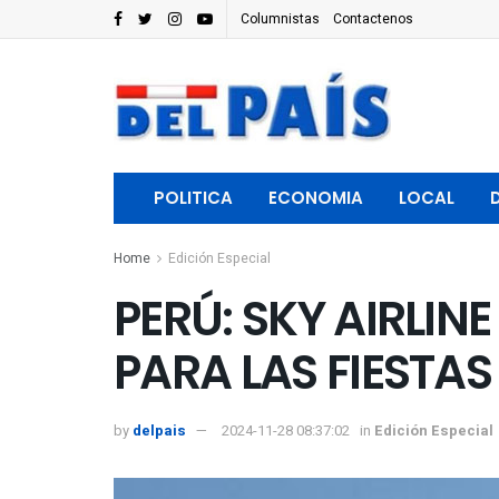
Columnistas
Contactenos
POLITICA
ECONOMIA
LOCAL
Home
Edición Especial
PERÚ: SKY AIRLIN
PARA LAS FIESTAS
by
delpais
2024-11-28 08:37:02
in
Edición Especial