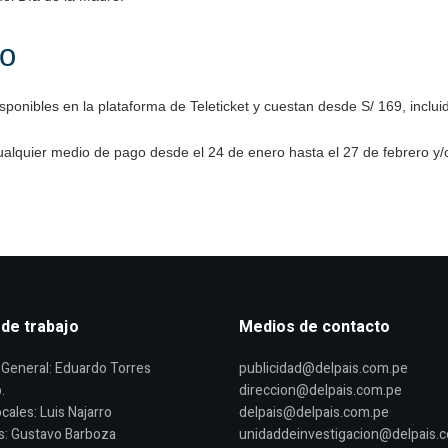
to
sponibles en la plataforma de Teleticket y cuestan desde S/ 169, incluid
lquier medio de pago desde el 24 de enero hasta el 27 de febrero y/o
 de trabajo
Medios de contacto
General: Eduardo Torres
publicidad@delpais.com.pe
.
direccion@delpais.com.pe
cales: Luis Najarro
delpais@delpais.com.pe
s: Gustavo Barboza
unidaddeinvestigacion@delpais.