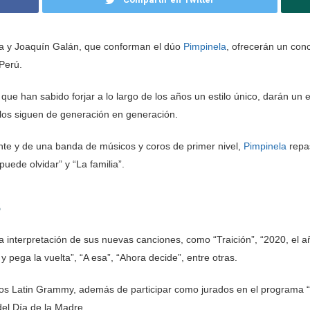
ía y Joaquín Galán, que conforman el dúo
Pimpinela
, ofrecerán un con
Perú.
 que han sabido forjar a lo largo de los años un estilo único, darán u
los siguen de generación en generación.
te y de una banda de músicos y coros de primer nivel,
Pimpinela
repas
uede olvidar” y “La familia”.
s
a interpretación de sus nuevas canciones, como “Traición”, “2020, el 
y pega la vuelta”, “A esa”, “Ahora decide”, entre otras.
 los Latin Grammy, además de participar como jurados en el programa “
del Día de la Madre.