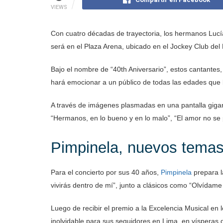
VIEWS
Con cuatro décadas de trayectoria, los hermanos Luc
será en el Plaza Arena, ubicado en el Jockey Club del 
Bajo el nombre de “40th Aniversario”, estos cantantes,
hará emocionar a un público de todas las edades que 
A través de imágenes plasmadas en una pantalla gigan
“Hermanos, en lo bueno y en lo malo”, “El amor no se p
Pimpinela, nuevos tema
Para el concierto por sus 40 años,
Pimpinela
prepara l
vivirás dentro de mí”, junto a clásicos como “Olvídame 
Luego de recibir el premio a la Excelencia Musical en
inolvidable para sus seguidores en Lima, en vísperas 