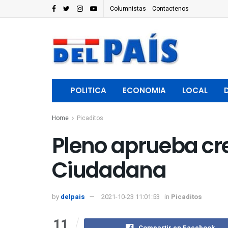
Columnistas
Contactenos
POLITICA
ECONOMIA
LOCAL
Home
Picaditos
Pleno aprueba cr
Ciudadana
by
delpais
2021-10-23 11:01:53
in
Picaditos
11
Compartir en Facebook