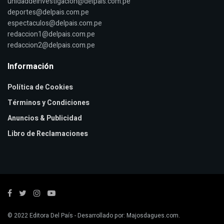
unidaddeinvestigacion@delpais.com.pe
deportes@delpais.com.pe
espectaculos@delpais.com.pe
redaccion1@delpais.com.pe
redaccion2@delpais.com.pe
Información
Política de Cookies
Términos y Condiciones
Anuncios & Publicidad
Libro de Reclamaciones
© 2022
Editora Del País
- Desarrollado por:
Majosdagues.com
.