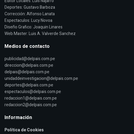
Editor Locales: Luis Najarro
Deportes: Gustavo Barboza
Corrección: Alfonso Lanata
Espectaculos: Lucy Novoa
Diseño Grafico: Joaquin Linares
Web Master: Luis A. Valverde Sanchez
Medios de contacto
publicidad@delpais.com.pe
direccion@delpais.com.pe
delpais@delpais.com.pe
unidaddeinvestigacion@delpais.com.pe
deportes@delpais.com.pe
espectaculos@delpais.com.pe
redaccion1@delpais.com.pe
redaccion2@delpais.com.pe
Información
Política de Cookies