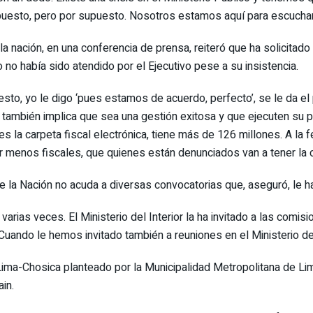
puesto, pero por supuesto. Nosotros estamos aquí para escuchar
la nación, en una conferencia de prensa, reiteró que ha solicitad
 no había sido atendido por el Ejecutivo pese a su insistencia.
puesto, yo le digo ‘pues estamos de acuerdo, perfecto’, se le da
co también implica que sea una gestión exitosa y que ejecuten su
s la carpeta fiscal electrónica, tiene más de 126 millones. A la 
 menos fiscales, que quienes están denunciados van a tener la ca
de la Nación no acuda a diversas convocatorias que, aseguró, le 
varias veces. El Ministerio del Interior la ha invitado a las comi
. Cuando le hemos invitado también a reuniones en el Ministerio de I
Lima-Chosica planteado por la Municipalidad Metropolitana de Li
in.