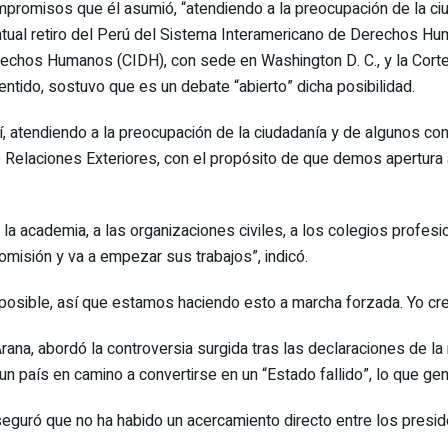
ompromisos que él asumió, “atendiendo a la preocupación de la ci
ual retiro del Perú del Sistema Interamericano de Derechos Hum
rechos Humanos (CIDH), con sede en Washington D. C., y la Cor
ntido, sostuvo que es un debate “abierto” dicha posibilidad.
 atendiendo a la preocupación de la ciudadanía y de algunos con
 de Relaciones Exteriores, con el propósito de que demos apertur
a la academia, a las organizaciones civiles, a los colegios profes
omisión y va a empezar sus trabajos”, indicó.
posible, así que estamos haciendo esto a marcha forzada. Yo cre
ana, abordó la controversia surgida tras las declaraciones de la
 un país en camino a convertirse en un “Estado fallido”, lo que ge
CM aseguró que no ha habido un acercamiento directo entre los pr