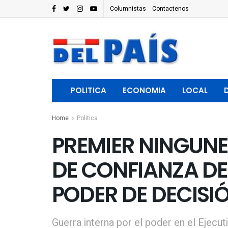
Columnistas
Contactenos
POLITICA
ECONOMIA
LOCAL
Home
Politica
PREMIER NINGUNE
DE CONFIANZA DE
PODER DE DECISIÓ
Guerra interna por el poder en el Ejecu