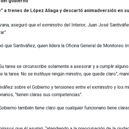
 del gobierno
le” a trenes de López Aliaga y descartó animadversión en s
rana, aseguró que el exministro del Interior, Juan José Santiváñe
ar”.
nó que Santiváñez, quien lidera la Oficina General de Monitoreo 
 Su tarea se circunscribe solamente a asesorar y a cumplir algun
 la tarea. No se instituye ningún ministro, que quede claro”, mani
iváñez sobre el Gobierno y tensiones entre el exministro y los m
ionarios, “tienen claras sus competencias”.
Gobierno también tiene claro que cualquier funcionario tiene clar
misos que él asumió, “atendiendo a la preocupación de la ciudad