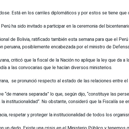
ose. Está en los carriles diplomáticos y por estos se tiene que c
erú ha sido invitado a participar en la ceremonia del bicentenario
cional de Bolivia, ratificado también esta semana para que el Per
ón peruana, posiblemente encabezada por el ministro de Defensa u 
na, criticó que la fiscal de la Nación no aplique la ley que da a la
udía a las convocarias que le hacían diversos ministerios.
na, se pronunció respecto al estado de las relaciones entre el E
 ve “de manera separada” lo que, según dijo, “constituye las pers
a la institucionalidad”. No obstante, consideró que la Fiscalía se e
ia, respetar y proteger la institucionalidad de todos los organis
un dedo. Existe una crisis en el Ministerio Público y tenemos qu