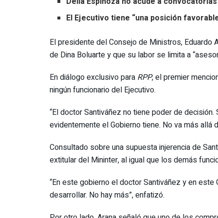
Delia Espinoza no acude a convocatorias
El Ejecutivo tiene “una posición favorab
El presidente del Consejo de Ministros, Eduardo A
de Dina Boluarte y que su labor se limita a “asesor
En diálogo exclusivo para
RPP
, el premier mencio
ningún funcionario del Ejecutivo.
“El doctor Santiváñez no tiene poder de decisión.
evidentemente el Gobierno tiene. No va más allá de
Consultado sobre una supuesta injerencia de Sant
extitular del Mininter, al igual que los demás func
“En este gobierno el doctor Santiváñez y en este 
desarrollar. No hay más”, enfatizó.
Por otro lado, Arana señaló que uno de los compro