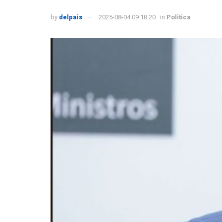
by
delpais
2025-08-04 09:18:20
in
Politica