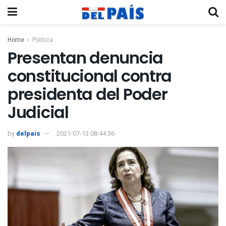
Home
Politica
Presentan denuncia
constitucional contra
presidenta del Poder
Judicial
by
delpais
2021-07-13 08:44:36