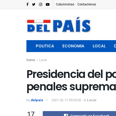
Columnistas
Contactenos
POLITICA
ECONOMIA
LOCAL
Home
Local
Presidencia del p
penales supremas 
by
delpais
2021-02-17 09:30:02
in
Local
17
Compartir en Facebook