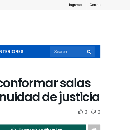
Ingresar
Correo
NTERIORES
econformar salas
uidad de justicia
0
0
Compartir en WhatsApp