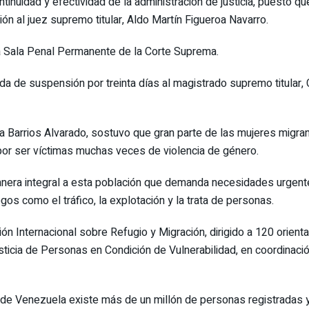
ontinuidad y efectividad de la administración de justicia, puesto 
ón al juez supremo titular, Aldo Martín Figueroa Navarro.
a Sala Penal Permanente de la Corte Suprema.
ida de suspensión por treinta días al magistrado supremo titular,
via Barrios Alvarado, sostuvo que gran parte de las mujeres migra
 por ser víctimas muchas veces de violencia de género.
anera integral a esta población que demanda necesidades urgente
egos como el tráfico, la explotación y la trata de personas.
ción Internacional sobre Refugio y Migración, dirigido a 120 orien
sticia de Personas en Condición de Vulnerabilidad, en coordinaci
s de Venezuela existe más de un millón de personas registradas 