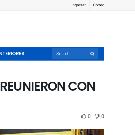
Ingresar
Correo
NTERIORES
E REUNIERON CON
0
0