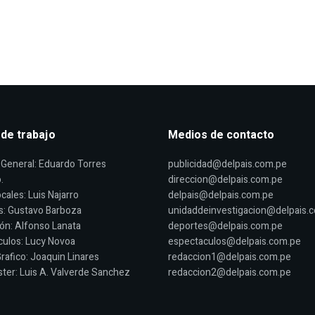
 de trabajo
Medios de contacto
General: Eduardo Torres
publicidad@delpais.com.pe
.
direccion@delpais.com.pe
cales: Luis Najarro
delpais@delpais.com.pe
s: Gustavo Barboza
unidaddeinvestigacion@delpais.
ón: Alfonso Lanata
deportes@delpais.com.pe
ulos: Lucy Novoa
espectaculos@delpais.com.pe
rafico: Joaquin Linares
redaccion1@delpais.com.pe
er: Luis A. Valverde Sanchez
redaccion2@delpais.com.pe