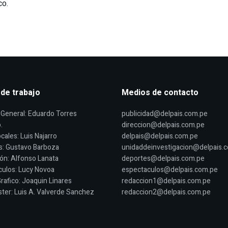
co.
 de trabajo
Medios de contacto
General: Eduardo Torres
publicidad@delpais.com.pe
.
direccion@delpais.com.pe
cales: Luis Najarro
delpais@delpais.com.pe
s: Gustavo Barboza
unidaddeinvestigacion@delpais.
ón: Alfonso Lanata
deportes@delpais.com.pe
ulos: Lucy Novoa
espectaculos@delpais.com.pe
rafico: Joaquin Linares
redaccion1@delpais.com.pe
er: Luis A. Valverde Sanchez
redaccion2@delpais.com.pe