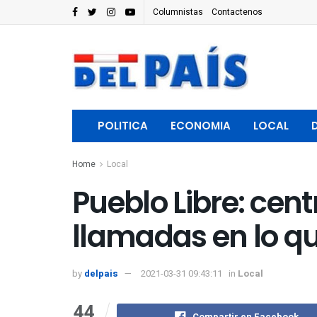
Columnistas
Contactenos
POLITICA
ECONOMIA
LOCAL
Home
Local
Pueblo Libre: cent
llamadas en lo qu
by
delpais
2021-03-31 09:43:11
in
Local
44
Compartir en Facebook