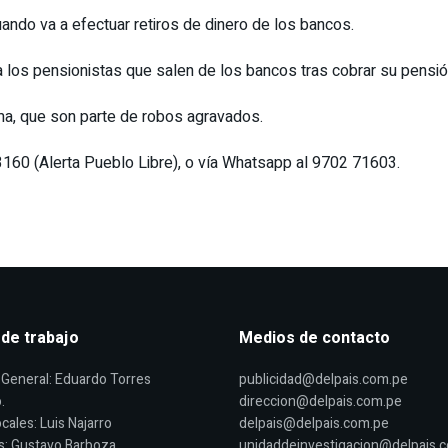
uando va a efectuar retiros de dinero de los bancos.
a los pensionistas que salen de los bancos tras cobrar su pensi
ma, que son parte de robos agravados.
3160 (Alerta Pueblo Libre), o vía Whatsapp al 9702 71603.
 de trabajo
Medios de contacto
General: Eduardo Torres
publicidad@delpais.com.pe
.
direccion@delpais.com.pe
cales: Luis Najarro
delpais@delpais.com.pe
s: Gustavo Barboza
unidaddeinvestigacion@delpais.