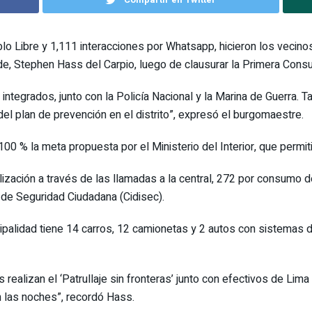
blo Libre y 1,111 interacciones por Whatsapp, hicieron los vecinos
lde, Stephen Hass del Carpio, luego de clausurar la Primera Cons
integrados, junto con la Policía Nacional y la Marina de Guerra. 
l plan de prevención en el distrito”, expresó el burgomaestre.
00 % la meta propuesta por el Ministerio del Interior, que permit
ización a través de las llamadas a la central, 272 por consumo 
l de Seguridad Ciudadana (Cidisec).
palidad tiene 14 carros, 12 camionetas y 2 autos con sistemas d
realizan el ‘Patrullaje sin fronteras’ junto con efectivos de Lim
n las noches”, recordó Hass.