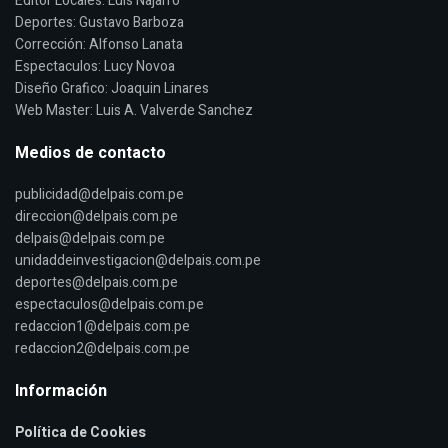
Editor Locales: Luis Najarro
Deportes: Gustavo Barboza
Corrección: Alfonso Lanata
Espectaculos: Lucy Novoa
Diseño Grafico: Joaquin Linares
Web Master: Luis A. Valverde Sanchez
Medios de contacto
publicidad@delpais.com.pe
direccion@delpais.com.pe
delpais@delpais.com.pe
unidaddeinvestigacion@delpais.com.pe
deportes@delpais.com.pe
espectaculos@delpais.com.pe
redaccion1@delpais.com.pe
redaccion2@delpais.com.pe
Información
Política de Cookies