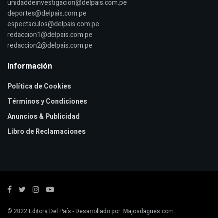
unidaddeinvestigacion@delpais.com.pe
deportes@delpais.com.pe
espectaculos@delpais.com.pe
redaccion1@delpais.com.pe
redaccion2@delpais.com.pe
Información
Política de Cookies
Términos y Condiciones
Anuncios & Publicidad
Libro de Reclamaciones
© 2022
Editora Del País
- Desarrollado por:
Majosdagues.com
.