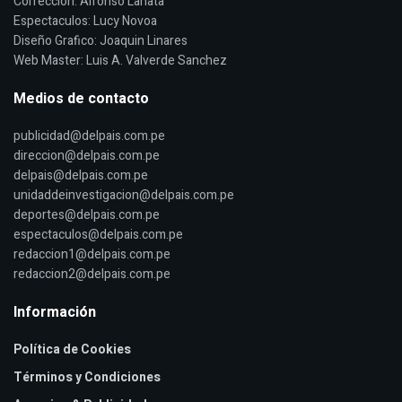
Corrección: Alfonso Lanata
Espectaculos: Lucy Novoa
Diseño Grafico: Joaquin Linares
Web Master: Luis A. Valverde Sanchez
Medios de contacto
publicidad@delpais.com.pe
direccion@delpais.com.pe
delpais@delpais.com.pe
unidaddeinvestigacion@delpais.com.pe
deportes@delpais.com.pe
espectaculos@delpais.com.pe
redaccion1@delpais.com.pe
redaccion2@delpais.com.pe
Información
Política de Cookies
Términos y Condiciones